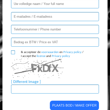
Ik accepteer de
voorwaarden
en
Privacy policy
/
I accept the
license
and
Privacy policy
[ Different Image ]