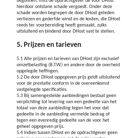
begonnen, mits de opdrachtgever de voor DHost
hierdoor ontstane schade vergoedt. Onder deze
schade worden begrepen de door DHost geleden
verliezen en gederfde winst en de kosten, die DHost
reeds ter voorbereiding heeft gemaakt, zulks
uitsluitend en bindend door DHost vast te stellen.
5. Prijzen en tarieven
5.1 Alle prijzen en tarieven van DHost zijn exclusief
omzetbelasting (B.T.W.) en andere door de overheid
opgelegde heffingen.
5.2 De door DHost opgegeven prijs geldt uitsluitend
voor de prestatie conform in de overeenkomst
vastgelegde specificaties.
5.3 Bij samengestelde aanbiedingen bestaat geen
verplichting tot levering van een gedeelte van het
totaal van deze aanbieding tegen het voor dat
gedeelte in de aanbieding vermelde bedrag of
tegen een evenredig gedeelte van de voor het
geheel opgegeven prijs.
5.4 Indien tussen DHost en de opdrachtgever geen