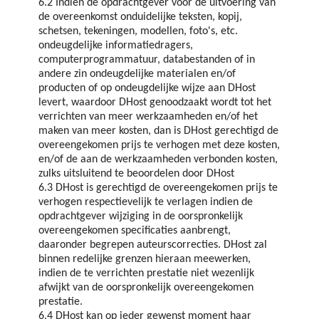
6.2 Indien de opdrachtgever voor de uitvoering van
de overeenkomst onduidelijke teksten, kopij,
schetsen, tekeningen, modellen, foto's, etc.
ondeugdelijke informatiedragers,
computerprogrammatuur, databestanden of in
andere zin ondeugdelijke materialen en/of
producten of op ondeugdelijke wijze aan DHost
levert, waardoor DHost genoodzaakt wordt tot het
verrichten van meer werkzaamheden en/of het
maken van meer kosten, dan is DHost gerechtigd de
overeengekomen prijs te verhogen met deze kosten,
en/of de aan de werkzaamheden verbonden kosten,
zulks uitsluitend te beoordelen door DHost
6.3 DHost is gerechtigd de overeengekomen prijs te
verhogen respectievelijk te verlagen indien de
opdrachtgever wijziging in de oorspronkelijk
overeengekomen specificaties aanbrengt,
daaronder begrepen auteurscorrecties. DHost zal
binnen redelijke grenzen hieraan meewerken,
indien de te verrichten prestatie niet wezenlijk
afwijkt van de oorspronkelijk overeengekomen
prestatie.
6.4 DHost kan op ieder gewenst moment haar