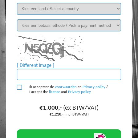
[ Different Image ]
Ik accepteer de
voorwaarden
en
Privacy policy
/
I accept the
license
and
Privacy policy
€1.000,-
(ex BTW/VAT)
€1.210,-
(incl BTW/VAT)